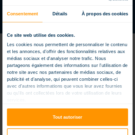
Consentement
Détails
À propos des cookies
Ce site web utilise des cookies.
Les cookies nous permettent de personnaliser le contenu
et les annonces, d'offrir des fonctionnalités relatives aux
médias sociaux et d'analyser notre trafic. Nous
partageons également des informations sur l'utilisation de
notre site avec nos partenaires de médias sociaux, de
Außen- oder Innenpool, kleiner oder extra großer Pool, quadratische,
rechteckige oder abgerundete Formen, Infinity-Pool, Schwimmbahn,
publicité et d'analyse, qui peuvent combiner celles-ci
unsere Pools sind maßgeschneidert, um Ihren Wünschen und
avec d'autres informations que vous leur avez fournies
Anforderungen gerecht zu werden, sie sind personalisiert, um Ihren
Pool zu gestalten einzigartig. Magiline-Schwimmbecken werden mit
ou qu'ils ont collectées lors de votre utilisation de leurs
einem ständigen Streben nach Innovation und einem echten
services.
Anspruch an Qualität entworfen, hergestellt und vertrieben. Unsere
patentierten Technologien für Struktur, Filterung, Automatisierung
und verbundene Managementlösungen sind die Garantie, von einem
auf Lebenszeit ausgelegten Schwimmbad der neuen Generation zu
Tout autoriser
profitieren. Und mit dem permanenten Anliegen seiner einfacheren
täglichen Nutzung. Keine Zwänge mehr, nur Spaß.