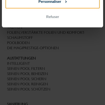
POOL
Personnaliser
KEINE ZWÄNGE MEHR,
NUR VERGNÜGEN
Refuser
IHR PROJEKT IST EINZIGARTIG
FORMEN
TREPPEN
FOLIEN, VERSTÄRKTE FOLIEN UND KOMFORT-
SCHAUMSTOFF
POOLBODEN
DIE MAGIPRESTIGE-OPTIONEN
AUSTATTUNGEN
INTELLIGENT
SEINEN POOL FILTERN
SEINEN POOL BEHEIZEN
SEINEN POOL SICHERN
SEINEN POOL REINIGEN
SEINEN POOL SCHÜTZEN
SANIERUNG