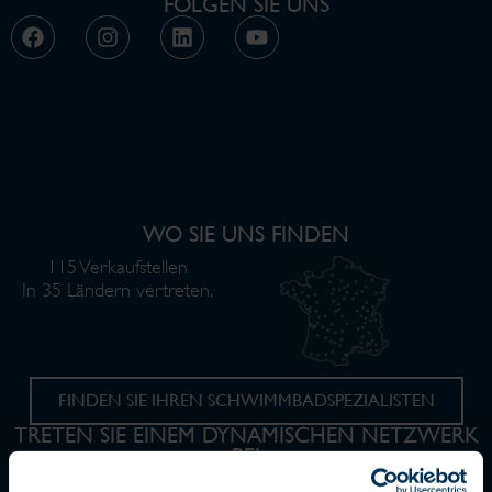
FOLGEN SIE UNS
WO SIE UNS FINDEN
115 Verkaufstellen
In 35 Ländern vertreten.
FINDEN SIE IHREN SCHWIMMBADSPEZIALISTEN
TRETEN SIE EINEM DYNAMISCHEN NETZWERK
BEI
WERDEN SIE HÄNDLER