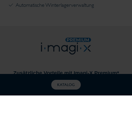
Automatische Winterlagerverwaltung
Zusätzliche Vorteile mit Imagi-X Premium*
AUTOPILOT-FILTRATION: Optimierung der
KATALOG
Filtration basierend auf Wassertemperatur,
Poolgröße, Umgebung und Nutzung
Angeschlossenes Wartungsprotokoll
Mehrbenutzer-Poolsteuerung