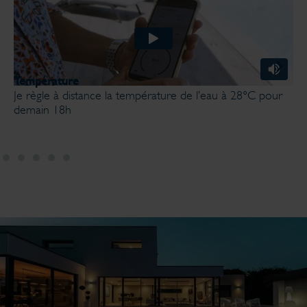
Température
T
Je règle à distance la température de l’eau à 28°C pour
J
demain 18h
b