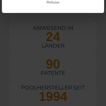
Refuser
GEBAUTE POOLS
ANWESEND IN
24
LÄNDER
90
PATENTE
POOLHERSTELLER SEIT
1994