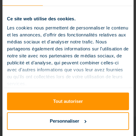
Durchblutung an und verbessert so die
Sauerstoffversorgung des Gewebes und die
Zellregeneration. Durch die regelmäßige Nutzung
Ce site web utilise des cookies.
Ihrer Whirlpooltreppe können Sie Stress abbauen,
einen besseren Schlaf fördern und Ihr allgemeines
Les cookies nous permettent de personnaliser le contenu
Wohlbefinden steigern. Es ist ein echter Wohlfühlort
et les annonces, d'offrir des fonctionnalités relatives aux
zu Hause, der zu jeder Tageszeit zugänglich ist.
médias sociaux et d'analyser notre trafic. Nous
partageons également des informations sur l'utilisation de
Balneotherapietreppen tragen auch zur
notre site avec nos partenaires de médias sociaux, de
Verletzungsprävention und Rehabilitation bei.
publicité et d'analyse, qui peuvent combiner celles-ci
Menschen, die unter chronischen Schmerzen, Arthritis
avec d'autres informations que vous leur avez fournies
oder Sportverletzungen leiden, können von der
ou qu'ils ont collectées lors de votre utilisation de leurs
therapeutischen Wirkung der Hydromassage
services.
profitieren, um ihre Heilung zu beschleunigen und ihre
Mobilität zu verbessern.
Erfahren Sie mehr
Tout autoriser
Personnaliser
FORDERN SIE IHREN MAGILINE-