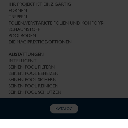
IHR PROJEKT IST EINZIGARTIG
FORMEN
TREPPEN
FOLIEN, VERSTÄRKTE FOLIEN UND KOMFORT-
SCHAUMSTOFF
POOLBODEN
DIE MAGIPRESTIGE-OPTIONEN
AUSTATTUNGEN
INTELLIGENT
SEINEN POOL FILTERN
SEINEN POOL BEHEIZEN
SEINEN POOL SICHERN
SEINEN POOL REINIGEN
SEINEN POOL SCHÜTZEN
KATALOG
SANIERUNG
EINE ZWEITE JUGEND FÜR IHREN POOL …
LUST AUF EINEN NEUEN LOOK?