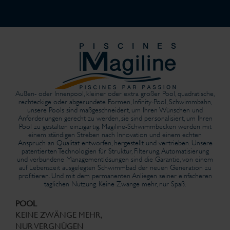
Außen- oder Innenpool, kleiner oder extra großer Pool, quadratische,
rechteckige oder abgerundete Formen, Infinity-Pool, Schwimmbahn,
unsere Pools sind maßgeschneidert, um Ihren Wünschen und
Anforderungen gerecht zu werden, sie sind personalisiert, um Ihren
Pool zu gestalten einzigartig. Magiline-Schwimmbecken werden mit
einem ständigen Streben nach Innovation und einem echten
Anspruch an Qualität entworfen, hergestellt und vertrieben. Unsere
patentierten Technologien für Struktur, Filterung, Automatisierung
und verbundene Managementlösungen sind die Garantie, von einem
auf Lebenszeit ausgelegten Schwimmbad der neuen Generation zu
profitieren. Und mit dem permanenten Anliegen seiner einfacheren
täglichen Nutzung. Keine Zwänge mehr, nur Spaß.
POOL
KEINE ZWÄNGE MEHR,
NUR VERGNÜGEN