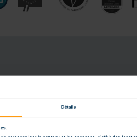
IHR UNVER
VON IHRE
Détails
Laden Sie unse
ies.