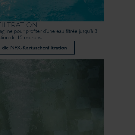
ILTRATION
agiline pour profiter d’une eau filtrée jusqu’à 3
ration de 15 microns.
 die NFX-Kartuschenfiltration