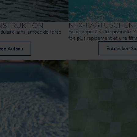
NFX-KARTUSCHENF
NSTRUKTION
Faites appel à votre pisciniste M
dulaire sans jambes de force
fois plus rapidement et une filt
Entdecken Sie
ren Aufbau