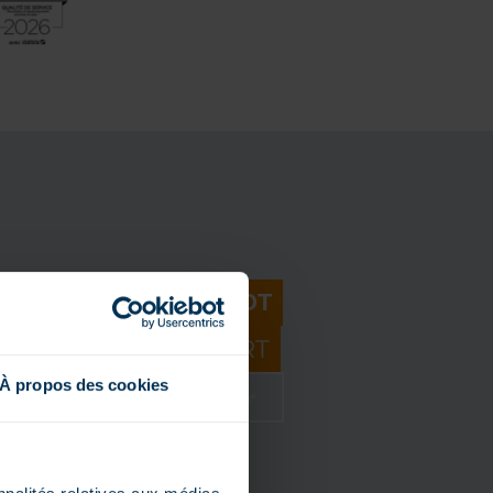
BINDLICHES ANGEBOT
M HÄNDLER VOR ORT
À propos des cookies
r kostenloses Magazin herunter