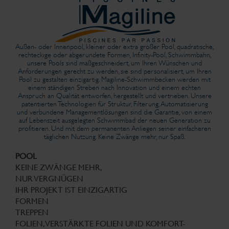
Außen- oder Innenpool, kleiner oder extra großer Pool, quadratische,
rechteckige oder abgerundete Formen, Infinity-Pool, Schwimmbahn,
unsere Pools sind maßgeschneidert, um Ihren Wünschen und
Anforderungen gerecht zu werden, sie sind personalisiert, um Ihren
Pool zu gestalten einzigartig. Magiline-Schwimmbecken werden mit
einem ständigen Streben nach Innovation und einem echten
Anspruch an Qualität entworfen, hergestellt und vertrieben. Unsere
patentierten Technologien für Struktur, Filterung, Automatisierung
und verbundene Managementlösungen sind die Garantie, von einem
auf Lebenszeit ausgelegten Schwimmbad der neuen Generation zu
profitieren. Und mit dem permanenten Anliegen seiner einfacheren
täglichen Nutzung. Keine Zwänge mehr, nur Spaß.
POOL
KEINE ZWÄNGE MEHR,
NUR VERGNÜGEN
IHR PROJEKT IST EINZIGARTIG
FORMEN
TREPPEN
FOLIEN, VERSTÄRKTE FOLIEN UND KOMFORT-